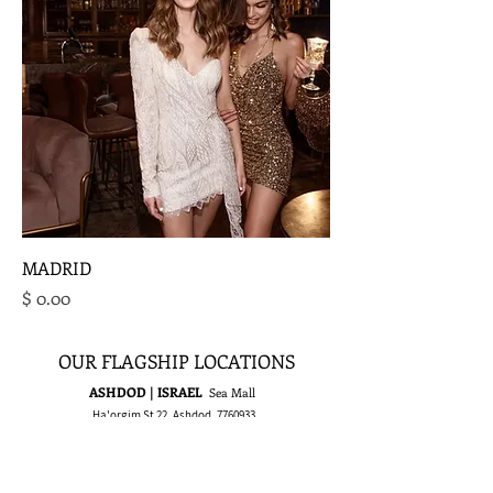
MADRID
מחיר
OUR FLAGSHIP LOCATIONS
ASHDOD | ISRAEL
Sea Mall
Ha'orgim St 22, Ashdod,
7760933
Tel :
+972-8-8555815
E-mail :
israel@rikidalal.com