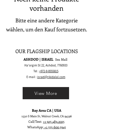
vorhanden
Bitte eine andere Kategorie
wählen, um den Kauf fortzusetzen.
OUR FLAGSHIP LOCATIONS
ASHDOD | ISRAEL
Sea Mall
Ha'orgim St 22, Ashdod,
7760933
Tel :
+972-8-8555815
E-mail :
israel@rikidalal.com
View More
Bay Area CA | USA
1530 S Main St, Walnut Creek, CA 94596
Call/Text:
+1 925-489.2025
WhatsApp:
+1 555-600.5945