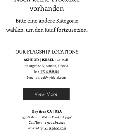
vorhanden
Bitte eine andere Kategorie
wählen, um den Kauf fortzusetzen.
OUR FLAGSHIP LOCATIONS
ASHDOD | ISRAEL
Sea Mall
Ha'orgim St 22, Ashdod,
7760933
Tel :
+972-8-8555815
E-mail :
israel@rikidalal.com
View More
Bay Area CA | USA
1530 S Main St, Walnut Creek, CA 94596
Call/Text:
+1 925-489.2025
WhatsApp:
+1 555-600.5945