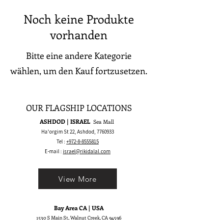
Noch keine Produkte
vorhanden
Bitte eine andere Kategorie
wählen, um den Kauf fortzusetzen.
OUR FLAGSHIP LOCATIONS
ASHDOD | ISRAEL
Sea Mall
Ha'orgim St 22, Ashdod,
7760933
Tel :
+972-8-8555815
E-mail :
israel@rikidalal.com
View More
Bay Area CA | USA
1530 S Main St, Walnut Creek, CA 94596