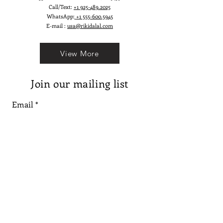
Call/Text:
+1 925-489.2025
WhatsApp:
+1 555-600.5945
E-mail :
usa@rikidalal.com
View More
Join our mailing list
Email
Subscribe
Follow us