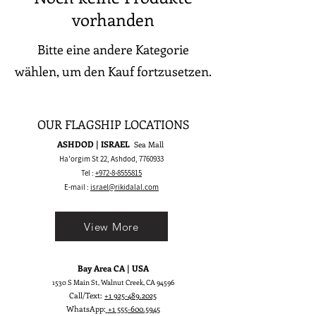
vorhanden
Bitte eine andere Kategorie
wählen, um den Kauf fortzusetzen.
OUR FLAGSHIP LOCATIONS
ASHDOD | ISRAEL
Sea Mall
Ha'orgim St 22, Ashdod,
7760933
Tel :
+972-8-8555815
E-mail :
israel@rikidalal.com
View More
Bay Area CA | USA
1530 S Main St, Walnut Creek, CA 94596
Call/Text:
+1 925-489.2025
WhatsApp:
+1 555-600.5945