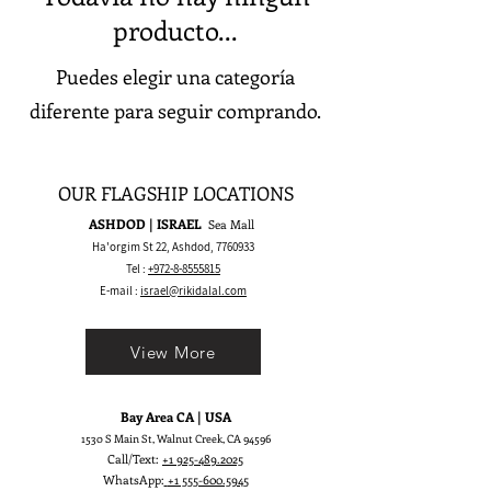
producto...
Puedes elegir una categoría
diferente para seguir comprando.
OUR FLAGSHIP LOCATIONS
ASHDOD | ISRAEL
Sea Mall
Ha'orgim St 22, Ashdod,
7760933
Tel :
+972-8-8555815
E-mail :
israel@rikidalal.com
View More
Bay Area CA | USA
1530 S Main St, Walnut Creek, CA 94596
Call/Text:
+1 925-489.2025
WhatsApp:
+1 555-600.5945