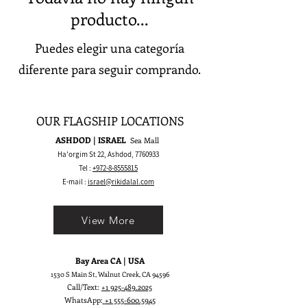
producto...
Puedes elegir una categoría
diferente para seguir comprando.
OUR FLAGSHIP LOCATIONS
ASHDOD | ISRAEL
Sea Mall
Ha'orgim St 22, Ashdod,
7760933
Tel :
+972-8-8555815
E-mail :
israel@rikidalal.com
View More
Bay Area CA | USA
1530 S Main St, Walnut Creek, CA 94596
Call/Text:
+1 925-489.2025
WhatsApp:
+1 555-600.5945