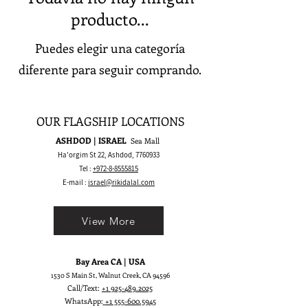
producto...
Puedes elegir una categoría
diferente para seguir comprando.
OUR FLAGSHIP LOCATIONS
ASHDOD | ISRAEL
Sea Mall
Ha'orgim St 22, Ashdod,
7760933
Tel :
+972-8-8555815
E-mail :
israel@rikidalal.com
View More
Bay Area CA | USA
1530 S Main St, Walnut Creek, CA 94596
Call/Text:
+1 925-489.2025
WhatsApp:
+1 555-600.5945