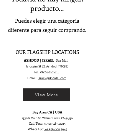
producto...
Puedes elegir una categoría
diferente para seguir comprando.
OUR FLAGSHIP LOCATIONS
ASHDOD | ISRAEL
Sea Mall
Ha'orgim St 22, Ashdod,
7760933
Tel :
+972-8-8555815
E-mail :
israel@rikidalal.com
View More
Bay Area CA | USA
1530 S Main St, Walnut Creek, CA 94596
Call/Text:
+1 925-489.2025
WhatsApp:
+1 555-600.5945