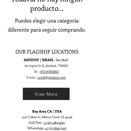
producto...
Puedes elegir una categoría
diferente para seguir comprando.
OUR FLAGSHIP LOCATIONS
ASHDOD | ISRAEL
Sea Mall
Ha'orgim St 22, Ashdod,
7760933
Tel :
+972-8-8555815
E-mail :
israel@rikidalal.com
View More
Bay Area CA | USA
1530 S Main St, Walnut Creek, CA 94596
Call/Text:
+1 925-489.2025
WhatsApp:
+1 555-600.5945