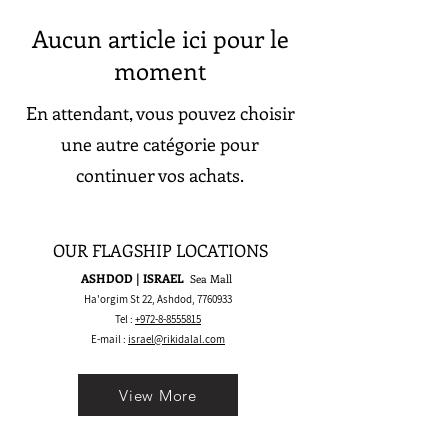
Aucun article ici pour le
moment
En attendant, vous pouvez choisir
une autre catégorie pour
continuer vos achats.
OUR FLAGSHIP LOCATIONS
ASHDOD | ISRAEL
Sea Mall
Ha'orgim St 22, Ashdod,
7760933
Tel :
+972-8-8555815
E-mail :
israel@rikidalal.com
View More