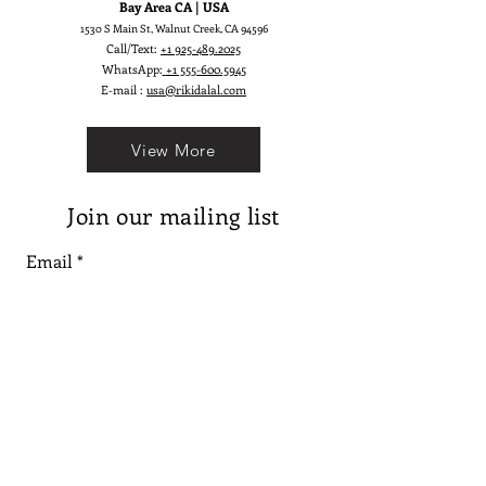
Bay Area CA | USA
1530 S Main St, Walnut Creek, CA 94596
Call/Text:
+1 925-489.2025
WhatsApp:
+1 555-600.5945
E-mail :
usa@rikidalal.com
View More
Join our mailing list
Email
Subscribe