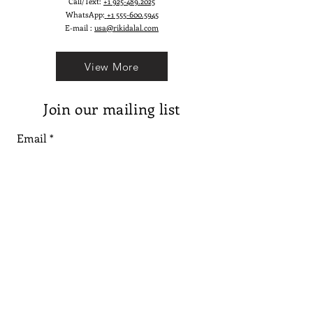
Call/Text:
+1 925-489.2025
WhatsApp:
+1 555-600.5945
E-mail :
usa@rikidalal.com
View More
Join our mailing list
Email
Subscribe
Follow us