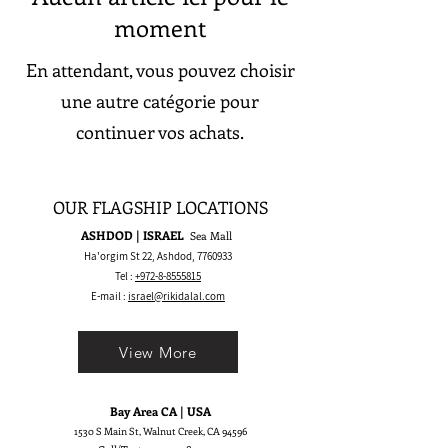
moment
En attendant, vous pouvez choisir
une autre catégorie pour
continuer vos achats.
OUR FLAGSHIP LOCATIONS
ASHDOD | ISRAEL
Sea Mall
Ha'orgim St 22, Ashdod,
7760933
Tel :
+972-8-8555815
E-mail :
israel@rikidalal.com
View More
Bay Area CA | USA
1530 S Main St, Walnut Creek, CA 94596