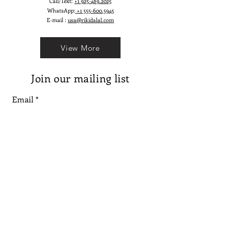
Call/Text:
+1 925-489.2025
WhatsApp:
+1 555-600.5945
E-mail :
usa@rikidalal.com
View More
Join our mailing list
Email
Subscribe
Follow us