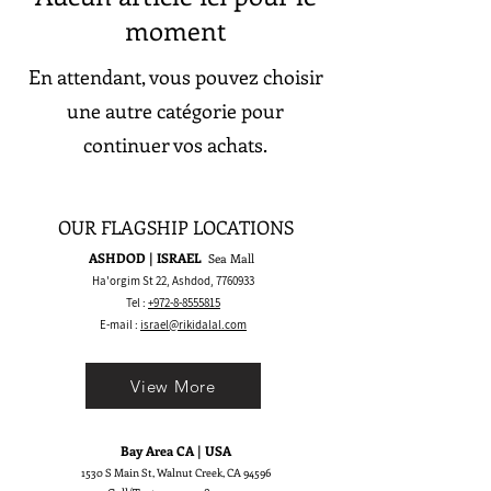
moment
En attendant, vous pouvez choisir
une autre catégorie pour
continuer vos achats.
OUR FLAGSHIP LOCATIONS
ASHDOD | ISRAEL
Sea Mall
Ha'orgim St 22, Ashdod,
7760933
Tel :
+972-8-8555815
E-mail :
israel@rikidalal.com
View More
Bay Area CA | USA
1530 S Main St, Walnut Creek, CA 94596