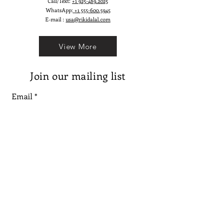
Call/Text:
+1 925-489.2025
WhatsApp:
+1 555-600.5945
E-mail :
usa@rikidalal.com
View More
Join our mailing list
Email
Subscribe
Follow us