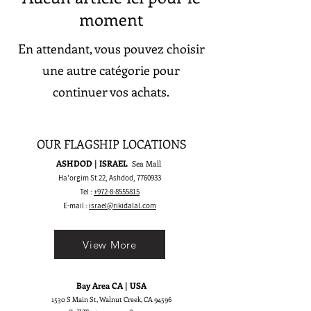
moment
En attendant, vous pouvez choisir
une autre catégorie pour
continuer vos achats.
OUR FLAGSHIP LOCATIONS
ASHDOD | ISRAEL
Sea Mall
Ha'orgim St 22, Ashdod,
7760933
Tel :
+972-8-8555815
E-mail :
israel@rikidalal.com
View More
Bay Area CA | USA
1530 S Main St, Walnut Creek, CA 94596