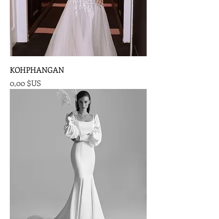
KOHPHANGAN
Prix
0,00 $US