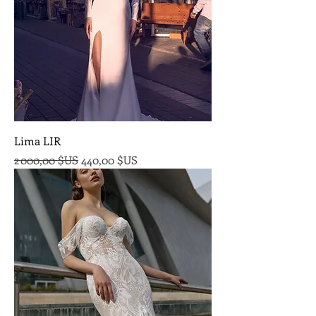
Lima LIR
Prix original
Prix promotionnel
2 000,00 $US
440,00 $US