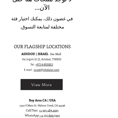
الآن...
في غضون ذلك، يمكنك اختيار فئة
مختلفة لمتابعة التسوق.
OUR FLAGSHIP LOCATIONS
ASHDOD | ISRAEL
Sea Mall
Ha'orgim St 22, Ashdod,
7760933
Tel :
+972-8-8555815
E-mail :
israel@rikidalal.com
View More
Bay Area CA | USA
1530 S Main St, Walnut Creek, CA 94596
Call/Text:
+1 925-489.2025
WhatsApp:
+1 555-600.5945