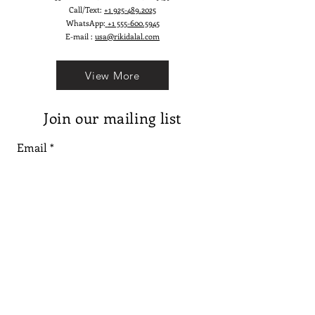
Call/Text:
+1 925-489.2025
WhatsApp:
+1 555-600.5945
E-mail :
usa@rikidalal.com
View More
Join our mailing list
Email
Subscribe
Follow us