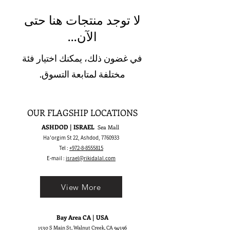
لا توجد منتجات هنا حتى
الآن...
في غضون ذلك، يمكنك اختيار فئة
مختلفة لمتابعة التسوق.
OUR FLAGSHIP LOCATIONS
ASHDOD | ISRAEL
Sea Mall
Ha'orgim St 22, Ashdod,
7760933
Tel :
+972-8-8555815
E-mail :
israel@rikidalal.com
View More
Bay Area CA | USA
1530 S Main St, Walnut Creek, CA 94596