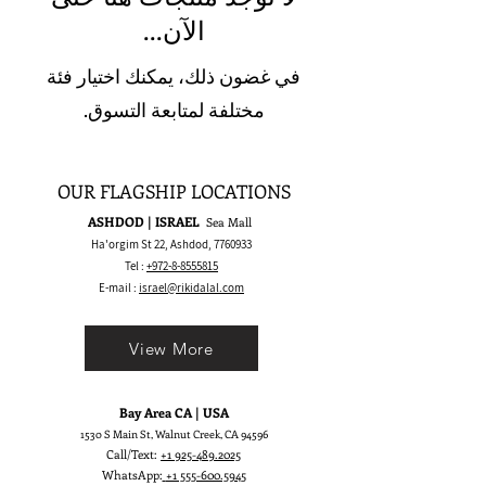
الآن...
في غضون ذلك، يمكنك اختيار فئة
مختلفة لمتابعة التسوق.
OUR FLAGSHIP LOCATIONS
ASHDOD | ISRAEL
Sea Mall
Ha'orgim St 22, Ashdod,
7760933
Tel :
+972-8-8555815
E-mail :
israel@rikidalal.com
View More
Bay Area CA | USA
1530 S Main St, Walnut Creek, CA 94596
Call/Text:
+1 925-489.2025
WhatsApp:
+1 555-600.5945